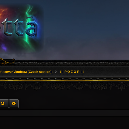
ft server Vendetta (Czech section):
!!! P O Z O R !!!
HLEDAT
ROZŠÍŘENÉ VYHLEDÁVÁNÍ