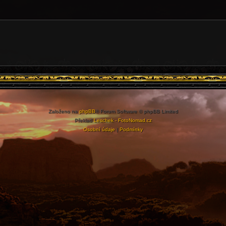
Založeno na
phpBB
® Forum Software © phpBB Limited
Překlad
Leschek - FotoNomad.cz
Osobní údaje
|
Podmínky