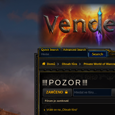
Domů
Obsah fóra
Private World of Warcra
!!! P O Z O R !!!
ZAMČENO
Fórum je zamknuté
Vrátit se na „Obsah fóra“