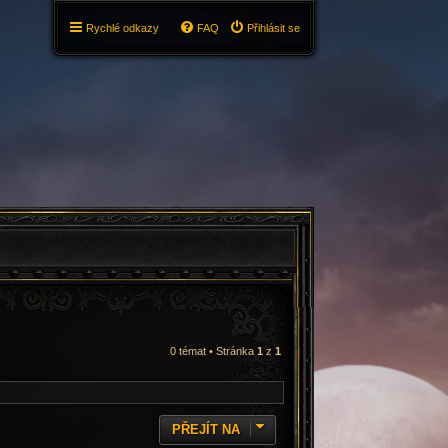
Rychlé odkazy
FAQ
Přihlásit se
0 témat • Stránka
1
z
1
PŘEJÍT NA