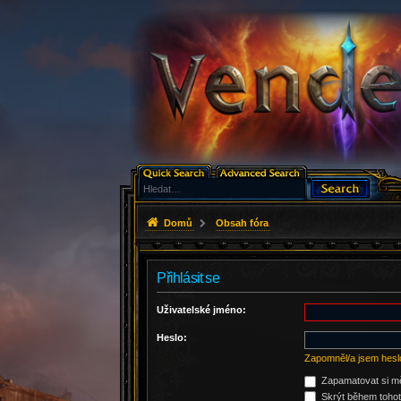
Domů
Obsah fóra
Přihlásit se
Uživatelské jméno:
Heslo:
Zapomněl/a jsem hesl
Zapamatovat si m
Skrýt během tohoto