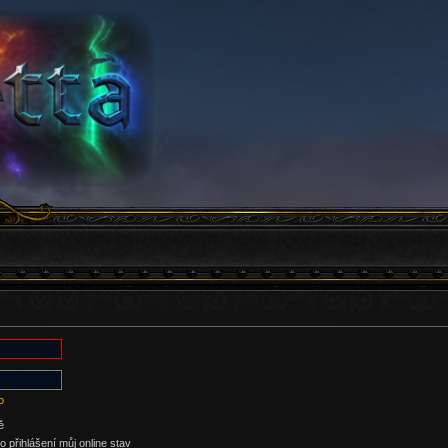
o
ě
 přihlášení můj online stav