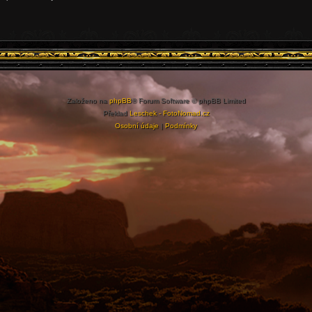
Založeno na
phpBB
® Forum Software © phpBB Limited
Překlad
Leschek - FotoNomad.cz
Osobní údaje
|
Podmínky