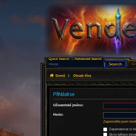
Domů
Obsah fóra
Přihlásit se
Uživatelské jméno:
Heslo:
Zapomněl/a jsem hesl
Zapamatovat si m
Skrýt během tohoto