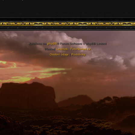
Založeno na
phpBB
® Forum Software © phpBB Limited
Překlad
Leschek - FotoNomad.cz
Osobní údaje
|
Podmínky