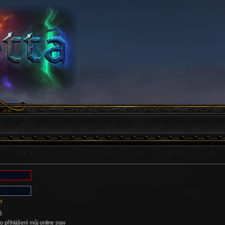
o
ě
 přihlášení můj online stav