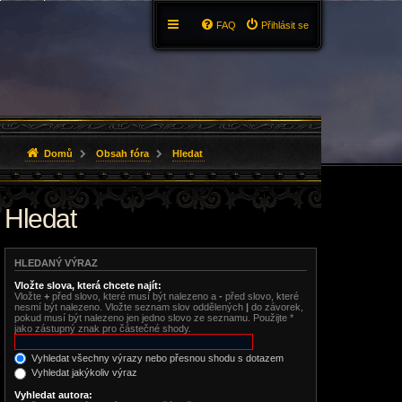
FAQ
Přihlásit se
Domů
Obsah fóra
Hledat
Hledat
HLEDANÝ VÝRAZ
Vložte slova, která chcete najít:
Vložte
+
před slovo, které musí být nalezeno a
-
před slovo, které
nesmí být nalezeno. Vložte seznam slov oddělených
|
do závorek,
pokud musí být nalezeno jen jedno slovo ze seznamu. Použijte *
jako zástupný znak pro částečné shody.
Vyhledat všechny výrazy nebo přesnou shodu s dotazem
Vyhledat jakýkoliv výraz
Vyhledat autora: