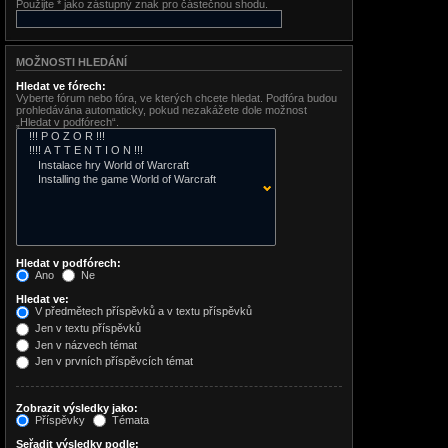
Použijte * jako zástupný znak pro částečnou shodu.
MOŽNOSTI HLEDÁNÍ
Hledat ve fórech:
Vyberte fórum nebo fóra, ve kterých chcete hledat. Podfóra budou
prohledávána automaticky, pokud nezakážete dole možnost
„Hledat v podfórech“.
Hledat v podfórech:
Ano
Ne
Hledat ve:
V předmětech příspěvků a v textu příspěvků
Jen v textu příspěvků
Jen v názvech témat
Jen v prvních příspěvcích témat
Zobrazit výsledky jako:
Příspěvky
Témata
Seřadit výsledky podle: