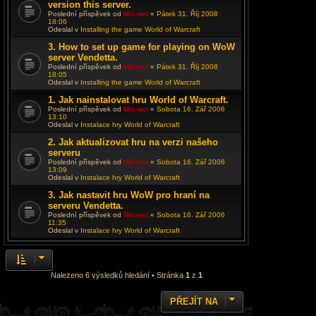
version this server.
Poslední příspěvek od
Mic-net
«
Pátek 31. Říj 2008
18:06
Odeslal v
Installing the game World of Warcraft
3. How to set up game for playing on WoW
server Vendetta.
Poslední příspěvek od
Mic-net
«
Pátek 31. Říj 2008
18:05
Odeslal v
Installing the game World of Warcraft
1. Jak nainstalovat hru World of Warcraft.
Poslední příspěvek od
Mic-net
«
Sobota 16. Zář 2006
13:10
Odeslal v
Instalace hry World of Warcraft
2. Jak aktualizovat hru na verzi našeho
serveru
Poslední příspěvek od
Mic-net
«
Sobota 16. Zář 2006
13:09
Odeslal v
Instalace hry World of Warcraft
3. Jak nastavit hru WoW pro hraní na
serveru Vendetta.
Poslední příspěvek od
Mic-net
«
Sobota 16. Zář 2006
11:35
Odeslal v
Instalace hry World of Warcraft
Nalezeno 6 výsledků hledání • Stránka
1
z
1
PŘEJÍT NA