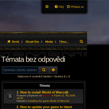
FAQ
Přihlásit se
H
Domů
Obsah fóra
Hledat
Témata bez odpovědi
l
Témata bez odpovědi
e
d
HLEDAT
ROZŠÍŘENÉ VYHLEDÁVÁNÍ
a
Nalezeno 6 výsledků hledání • Stránka
1
z
1
t
Témata
1. How to install World of Warcraft.
Poslední příspěvek od
Mic-net
«
Pátek 31. Říj 2008
18:06
Odeslal v
Installing the game World of Warcraft
2. How to update your game to latest