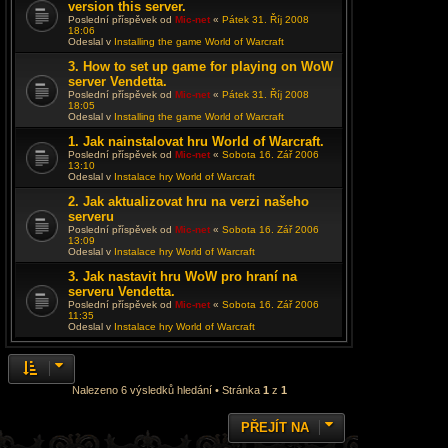
version this server.
Poslední příspěvek od
Mic-net
«
Pátek 31. Říj 2008
18:06
Odeslal v
Installing the game World of Warcraft
3. How to set up game for playing on WoW
server Vendetta.
Poslední příspěvek od
Mic-net
«
Pátek 31. Říj 2008
18:05
Odeslal v
Installing the game World of Warcraft
1. Jak nainstalovat hru World of Warcraft.
Poslední příspěvek od
Mic-net
«
Sobota 16. Zář 2006
13:10
Odeslal v
Instalace hry World of Warcraft
2. Jak aktualizovat hru na verzi našeho
serveru
Poslední příspěvek od
Mic-net
«
Sobota 16. Zář 2006
13:09
Odeslal v
Instalace hry World of Warcraft
3. Jak nastavit hru WoW pro hraní na
serveru Vendetta.
Poslední příspěvek od
Mic-net
«
Sobota 16. Zář 2006
11:35
Odeslal v
Instalace hry World of Warcraft
Nalezeno 6 výsledků hledání • Stránka
1
z
1
PŘEJÍT NA