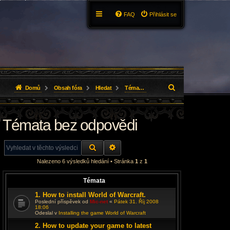
FAQ
Přihlásit se
H
Domů
Obsah fóra
Hledat
Témata bez odpovědi
l
Témata bez odpovědi
e
d
HLEDAT
ROZŠÍŘENÉ VYHLEDÁVÁNÍ
a
Nalezeno 6 výsledků hledání • Stránka
1
z
1
t
Témata
1. How to install World of Warcraft.
Poslední příspěvek od
Mic-net
«
Pátek 31. Říj 2008
18:06
Odeslal v
Installing the game World of Warcraft
2. How to update your game to latest