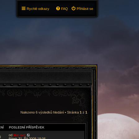
Rychlé odkazy
FAQ
Přihlásit se
Nalezeno 6 výsledků hledání • Stránka
1
z
1
NÍ
POSLEDNÍ PŘÍSPĚVEK
od
Mic-net
0
Pátek 31. Říj 2008 18:06