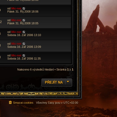
od
Mic-net
9
Pátek 31. Říj 2008 18:06
od
Mic-net
2
Pátek 31. Říj 2008 18:05
od
Mic-net
6
Sobota 16. Zář 2006 13:10
od
Mic-net
3
Sobota 16. Zář 2006 13:09
od
Mic-net
3
Sobota 16. Zář 2006 11:35
Nalezeno 6 výsledků hledání • Stránka
1
z
1
PŘEJÍT NA
Smazat cookies
Všechny časy jsou v
UTC+02:00