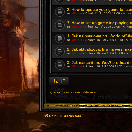
od
Mic-net
»
Pátek 31. Říj 2008 18:06
» v
Inst
2. How to update your game to lates
od
Mic-net
»
Pátek 31. Říj 2008 18:06
» v
Inst
3. How to set up game for playing 
od
Mic-net
»
Pátek 31. Říj 2008 18:05
» v
Inst
1. Jak nainstalovat hru World of War
od
Mic-net
»
Sobota 16. Zář 2006 13:10
» v
In
2. Jak aktualizovat hru na verzi na
od
Mic-net
»
Sobota 16. Zář 2006 13:09
» v
In
3. Jak nastavit hru WoW pro hraní 
od
Mic-net
»
Sobota 16. Zář 2006 11:35
» v
In
Přejít na rozšířené vyhledávání
Domů
Obsah fóra