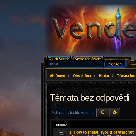
Domů
Obsah fóra
Hledat
Témata bez
Témata bez odpovědi
HLEDAT
ROZŠÍŘE
TÉMATA
1. How to install World of Warcraft.