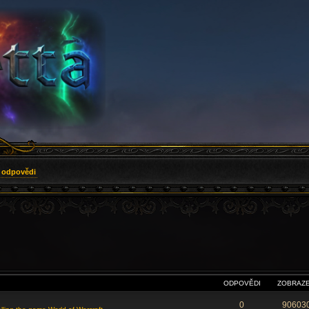
 odpovědi
NÉ VYHLEDÁVÁNÍ
ODPOVĚDI
ZOBRAZE
0
90603