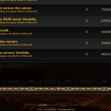
alling the game World of Warcraft
t version this server.
0
75682
alling the game World of Warcraft
on WoW server Vendetta.
0
125501
alling the game World of Warcraft
craft.
0
55838
stalace hry World of Warcraft
šeho serveru
0
63099
stalace hry World of Warcraft
na serveru Vendetta.
0
66234
stalace hry World of Warcraft
Založeno na
phpBB
® Forum Software © phpBB Limited
Překlad
Leschek - FotoNomad.cz