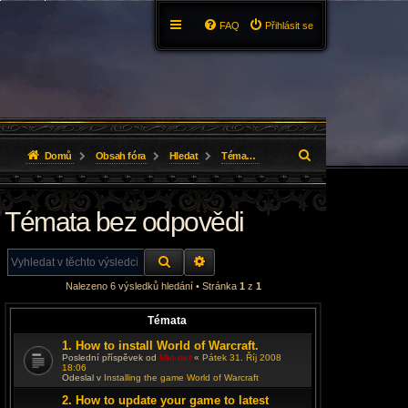
FAQ
Přihlásit se
H
Domů
Obsah fóra
Hledat
Témata bez odpovědi
l
Témata bez odpovědi
e
d
HLEDAT
ROZŠÍŘENÉ VYHLEDÁVÁNÍ
a
Nalezeno 6 výsledků hledání • Stránka
1
z
1
t
Témata
1. How to install World of Warcraft.
Poslední příspěvek od
Mic-net
«
Pátek 31. Říj 2008
18:06
Odeslal v
Installing the game World of Warcraft
2. How to update your game to latest