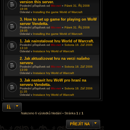
version this server.
Poslední příspěvek od
Mic-net
«
Pátek 31. Říj 2008
18:06
Odeslal v
Installing the game World of Warcraft
3. How to set up game for playing on WoW
server Vendetta.
Poslední příspěvek od
Mic-net
«
Pátek 31. Říj 2008
18:05
Odeslal v
Installing the game World of Warcraft
1. Jak nainstalovat hru World of Warcraft.
Poslední příspěvek od
Mic-net
«
Sobota 16. Zář 2006
13:10
Odeslal v
Instalace hry World of Warcraft
2. Jak aktualizovat hru na verzi našeho
serveru
Poslední příspěvek od
Mic-net
«
Sobota 16. Zář 2006
13:09
Odeslal v
Instalace hry World of Warcraft
3. Jak nastavit hru WoW pro hraní na
serveru Vendetta.
Poslední příspěvek od
Mic-net
«
Sobota 16. Zář 2006
11:35
Odeslal v
Instalace hry World of Warcraft
Nalezeno 6 výsledků hledání • Stránka
1
z
1
PŘEJÍT NA