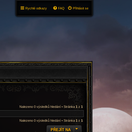
Rychlé odkazy
FAQ
Přihlásit se
Nalezeno 0 výsledků hledání • Stránka
1
z
1
Nalezeno 0 výsledků hledání • Stránka
1
z
1
PŘEJÍT NA