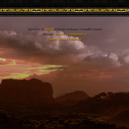
Založeno na
phpBB
® Forum Software © phpBB Limited
Překlad
Leschek - FotoNomad.cz
Osobní údaje
|
Podmínky