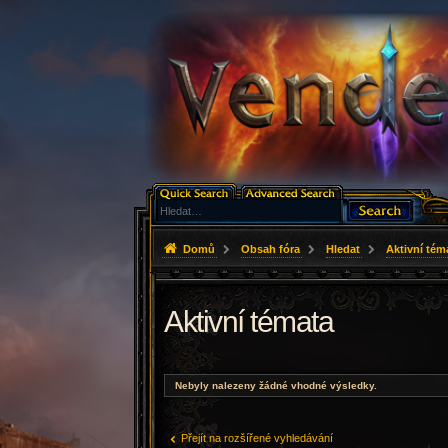
Domů
Obsah fóra
Hledat
Aktivní tém
Aktivní témata
Nebyly nalezeny žádné vhodné výsledky.
Přejít na rozšířené vyhledávání