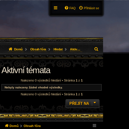
FAQ
Přihlásit se
H
Domů
Obsah fóra
Hledat
Aktivní témata
l
Aktivní témata
e
d
Nalezeno 0 výsledků hledání • Stránka
1
z
1
a
Nebyly nalezeny žádné vhodné výsledky.
Nalezeno 0 výsledků hledání • Stránka
1
z
1
t
PŘEJÍT NA
Domů
Obsah fóra