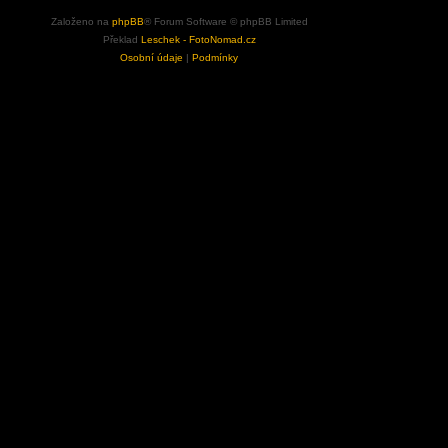
Založeno na
phpBB
® Forum Software © phpBB Limited
Překlad
Leschek - FotoNomad.cz
Osobní údaje
|
Podmínky