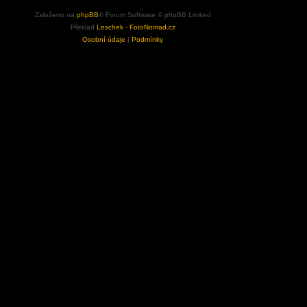
Založeno na
phpBB
® Forum Software © phpBB Limited
Překlad
Leschek - FotoNomad.cz
Osobní údaje
|
Podmínky