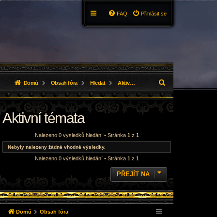
FAQ
Přihlásit se
H
Domů
Obsah fóra
Hledat
Aktivní témata
l
Aktivní témata
e
d
Nalezeno 0 výsledků hledání • Stránka
1
z
1
a
Nebyly nalezeny žádné vhodné výsledky.
Nalezeno 0 výsledků hledání • Stránka
1
z
1
t
PŘEJÍT NA
Domů
Obsah fóra