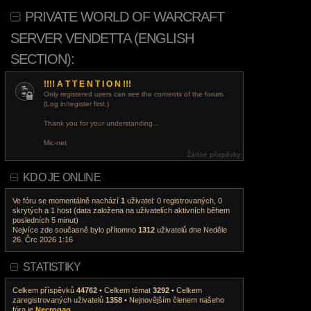
PRIVATE WORLD OF WARCRAFT
SERVER VENDETTA (ENGLISH
SECTION):
!!!! A T T E N T I O N !!!
Only registered users can see the contents of the forum.
(Log in/register first.)
Thank you for your understanding...
Mic-net
Žádné příspěvky
KDO JE ONLINE
Ve fóru se momentálně nachází
1
uživatel: 0 registrovaných, 0
skrytých a 1 host (data založena na uživatelích aktivních během
posledních 5 minut)
Nejvíce zde současně bylo přítomno
1312
uživatelů dne Neděle
26. Črc 2026 1:16
STATISTIKY
Celkem příspěvků
44762
• Celkem témat
3292
• Celkem
zaregistrovaných uživatelů
1358
• Nejnovějším členem našeho
fóra je
Necrogag