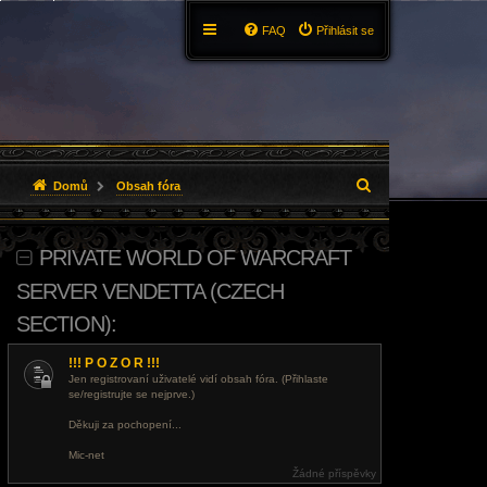
FAQ
Přihlásit se
H
Domů
Obsah fóra
l
PRIVATE WORLD OF WARCRAFT
e
SERVER VENDETTA (CZECH
d
SECTION):
a
t
!!! P O Z O R !!!
Jen registrovaní uživatelé vidí obsah fóra. (Přihlaste
se/registrujte se nejprve.)
Děkuji za pochopení...
Mic-net
Žádné příspěvky