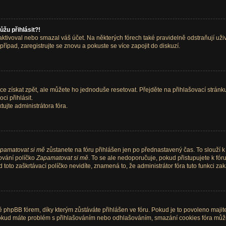
ůžu přihlásit?!
tivoval nebo smazal váš účet. Na některých fórech také pravidelně odstraňují uživa
řípad, zaregistrujte se znovu a pokuste se více zapojit do diskuzí.
e získat zpět, ale můžete ho jednoduše resetovat. Přejděte na přihlašovací stránk
ci přihlásit.
ujte administrátora fóra.
pamatovat si mě
zůstanete na fóru přihlášen jen po přednastavený čas. To slouží 
šování políčko
Zapamatovat si mě
. To se ale nedoporučuje, pokud přistupujete k fór
toto zaškrtávací políčko nevidíte, znamená to, že administrátor fóra tuto funkci zak
phpBB fórem, díky kterým zůstáváte přihlášen ve fóru. Pokud je to povoleno majit
ne. Pokud máte problém s přihlašováním nebo odhlašováním, smazání cookies fóra mů