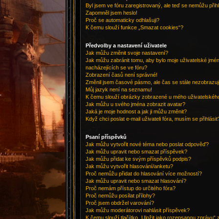
Byl jsem ve fóru zaregistrovaný, ale teď se nemůžu přihl
Zapomněl jsem heslo!
Proč se automaticky odhlašuji?
K čemu slouží funkce „Smazat cookies“?
Předvolby a nastavení uživatele
Jak můžu změnit svoje nastavení?
Jak můžu zabránit tomu, aby bylo moje uživatelské jm
nacházejících se ve fóru?
Zobrazení časů není správné!
Změnil jsem časové pásmo, ale čas se stále nezobrazuj
Můj jazyk není na seznamu!
K čemu slouží obrázky zobrazené u mého uživatelskéh
Jak můžu u svého jména zobrazit avatar?
Jaká je moje hodnost a jak ji můžu změnit?
Když chci poslat e-mail uživateli fóra, musím se přihlásit
Psaní příspěvků
Jak můžu vytvořit nové téma nebo poslat odpověď?
Jak můžu upravit nebo smazat příspěvek?
Jak můžu přidat ke svým příspěvků podpis?
Jak můžu vytvořit hlasování/anketu?
Proč nemůžu přidat do hlasování více možností?
Jak můžu upravit nebo smazat hlasování?
Proč nemám přístup do určitého fóra?
Proč nemůžu posílat přílohy?
Proč jsem obdržel varování?
Jak můžu moderátorovi nahlásit příspěvek?
K čemu slouží tlačítko „Uložit jako rozepsanou zprávu“