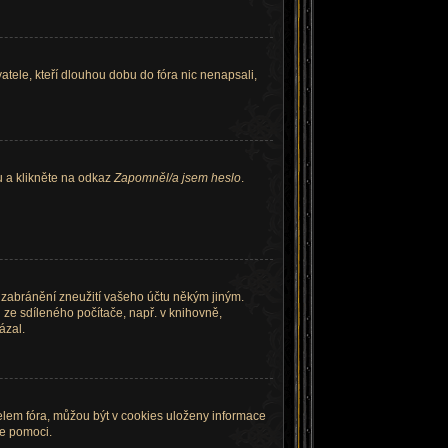
tele, kteří dlouhou dobu do fóra nic nenapsali,
u a klikněte na odkaz
Zapomněl/a jsem heslo
.
k zabránění zneužití vašeho účtu někým jiným.
u ze sdíleného počítače, např. v knihovně,
ázal.
elem fóra, můžou být v cookies uloženy informace
že pomoci.