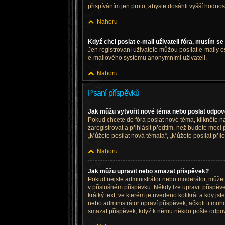
přispíváním jen proto, abyste dosáhli vyšší hodno
Nahoru
Když chci poslat e-mail uživateli fóra, musím se 
Jen registrovaní uživatelé můžou posílat e-maily os
e-mailového systému anonymními uživateli.
Nahoru
Psaní příspěvků
Jak můžu vytvořit nové téma nebo poslat odpo
Pokud chcete do fóra poslat nové téma, klikněte n
zaregistrovat a přihlásit předtím, než budete moc
„Můžete posílat nová témata“, „Můžete posílat přílo
Nahoru
Jak můžu upravit nebo smazat příspěvek?
Pokud nejste administrátor nebo moderátor, můžete 
v příslušném příspěvku. Někdy lze upravit příspě
krátký text, ve kterém je uvedeno kolikrát a kdy 
nebo administrátor upraví příspěvek, ačkoli ti mo
smazat příspěvek, když k němu někdo pošle odpo