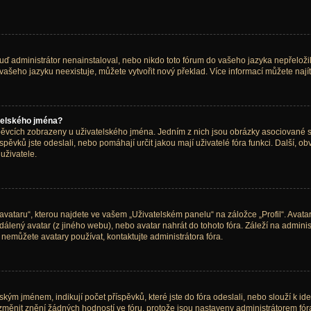
 administrátor nenainstaloval, nebo nikdo toto fórum do vašeho jazyka nepřeložil. 
vašeho jazyku neexistuje, můžete vytvořit nový překlad. Více informací můžete naj
telského jména?
spěvcích zobrazeny u uživatelského jména. Jedním z nich jsou obrázky asociované s 
říspěvků jste odeslali, nebo pomáhají určit jakou mají uživatelé fóra funkci. Další, 
uživatele.
vataru“, kterou najdete ve vašem „Uživatelském panelu“ na záložce „Profil“. Avata
vzdálený avatar (z jiného webu), nebo avatar nahrát do tohoto fóra. Záleží na adminis
 nemůžete avatary používat, kontaktujte administrátora fóra.
ým jménem, indikují počet příspěvků, které jste do fóra odeslali, nebo slouží k ide
měnit znění žádných hodností ve fóru, protože jsou nastaveny administrátorem fór