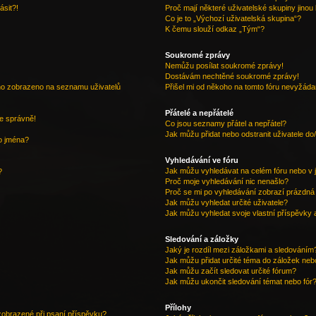
ásit?!
Proč mají některé uživatelské skupiny jinou
Co je to „Výchozí uživatelská skupina“?
K čemu slouží odkaz „Tým“?
Soukromé zprávy
Nemůžu posílat soukromé zprávy!
Dostávám nechtěné soukromé zprávy!
éno zobrazeno na seznamu uživatelů
Přišel mi od někoho na tomto fóru nevyžádan
Přátelé a nepřátelé
e správně!
Co jsou seznamy přátel a nepřátel?
Jak můžu přidat nebo odstranit uživatele d
o jména?
Vyhledávání ve fóru
Jak můžu vyhledávat na celém fóru nebo v j
?
Proč moje vyhledávání nic nenašlo?
Proč se mi po vyhledávání zobrazí prázdná
Jak můžu vyhledat určité uživatele?
Jak můžu vyhledat svoje vlastní příspěvky 
Sledování a záložky
Jaký je rozdíl mezi záložkami a sledováním
Jak můžu přidat určité téma do záložek neb
Jak můžu začít sledovat určité fórum?
Jak můžu ukončit sledování témat nebo fór
Přílohy
 zobrazené při psaní příspěvku?