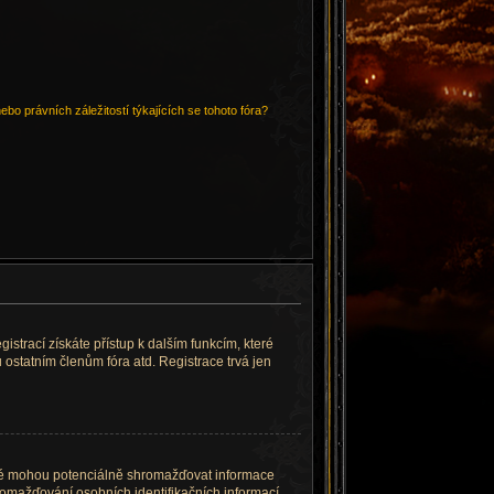
bo právních záležitostí týkajících se tohoto fóra?
gistrací získáte přístup k dalším funkcím, které
 ostatním členům fóra atd. Registrace trvá jen
eré mohou potenciálně shromažďovat informace
romažďování osobních identifikačních informací