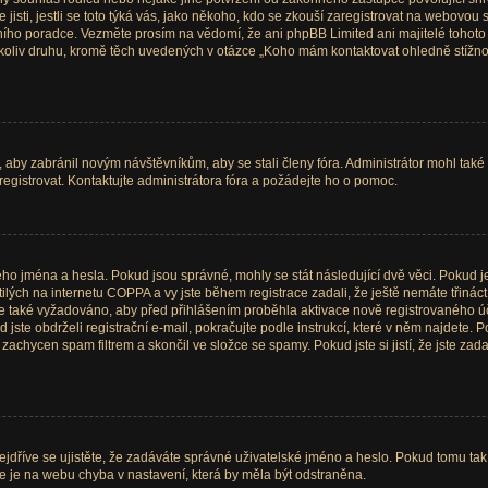
e jisti, jestli se toto týká vás, jako někoho, kdo se zkouší zaregistrovat na webovou
vního poradce. Vezměte prosím na vědomí, že ani phpBB Limited ani majitelé tohot
oliv druhu, kromě těch uvedených v otázce „Koho mám kontaktovat ohledně stížnosti
, aby zabránil novým návštěvníkům, aby se stali členy fóra. Administrátor mohl tak
egistrovat. Kontaktujte administrátora fóra a požádejte ho o pomoc.
ého jména a hesla. Pokud jsou správné, mohly se stát následující dvě věci. Pokud j
ch na internetu COPPA a vy jste během registrace zadali, že ještě nemáte třináct 
 je také vyžadováno, aby před přihlášením proběhla aktivace nově registrovaného ú
te obdrželi registrační e-mail, pokračujte podle instrukcí, které v něm najdete. Po
achycen spam filtrem a skončil ve složce se spamy. Pokud jste si jistí, že jste za
ejdříve se ujistěte, že zadáváte správné uživatelské jméno a heslo. Pokud tomu tak j
 že je na webu chyba v nastavení, která by měla být odstraněna.