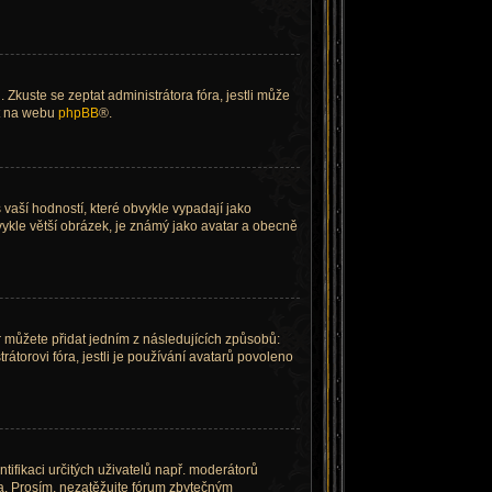
Zkuste se zeptat administrátora fóra, jestli může
ít na webu
phpBB
®.
vaší hodností, které obvykle vypadají jako
obvykle větší obrázek, je známý jako avatar a obecně
r můžete přidat jedním z následujících způsobů:
trátorovi fóra, jestli je používání avatarů povoleno
ntifikaci určitých uživatelů např. moderátorů
a. Prosím, nezatěžujte fórum zbytečným