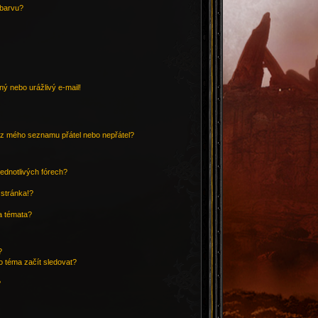
 barvu?
ý nebo urážlivý e-mail!
o/z mého seznamu přátel nebo nepřátel?
ednotlivých fórech?
 stránka!?
a témata?
?
o téma začít sledovat?
?