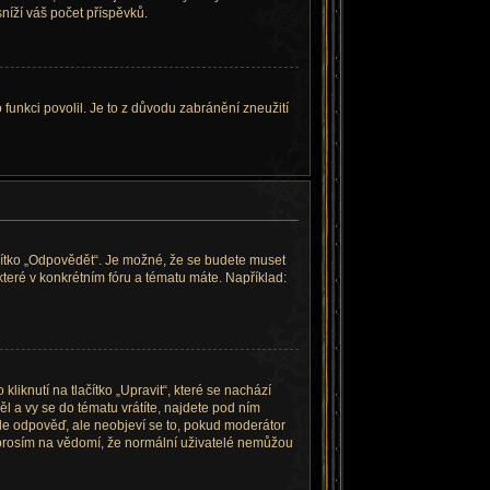
níží váš počet příspěvků.
 funkci povolil. Je to z důvodu zabránění zneužití
ačítko „Odpovědět“. Je možné, že se budete muset
které v konkrétním fóru a tématu máte. Například:
iknutí na tlačítko „Upravit“, které se nachází
 a vy se do tématu vrátíte, najdete pod ním
šle odpověď, ale neobjeví se to, pokud moderátor
e prosím na vědomí, že normální uživatelé nemůžou