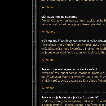
administrátora, aby mohl tento problém odstranit.
Nahoru
Můj jazyk není na seznamu!
Pokud váš jazyk není na seznamu jazyků, tak ho buď
nainstalovat požadovaný jazyk. Pokud překlad do 
Nahoru
K čemu slouží obrázky zobrazené u mého uživa
Existují dva druhy obrázků, které můžou být v pří
hvězdičky, tečky nebo čtverečky a indikují, kolik p
se jedná o unikátní nebo osobní obrázek každého 
Nahoru
Jak můžu u svého jména zobrazit avatar?
Avatar můžete přidat pomocí možnosti „Nastavení a
použít Gravatar, vybrat si avatar v Galerii, použít 
a jakými způsoby lze avatary do fóra přidat. Pokud
Nahoru
Jaká je moje hodnost a jak ji můžu změnit?
Hodnosti, které jsou zobrazeny pod vaším uživatelsk
a administrátorů. Obecně řečeno, nemůžete sami z