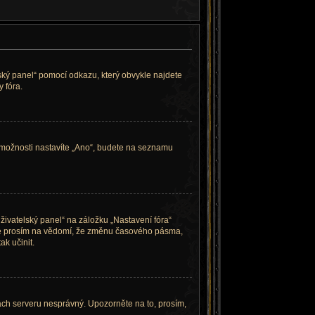
lský panel“ pomocí odkazu, který obvykle najdete
 fóra.
 možnosti nastavíte „Ano“, budete na seznamu
živatelský panel“ na záložku „Nastavení fóra“
ěte prosím na vědomí, že změnu časového pásma,
ak učinit.
nách serveru nesprávný. Upozorněte na to, prosím,