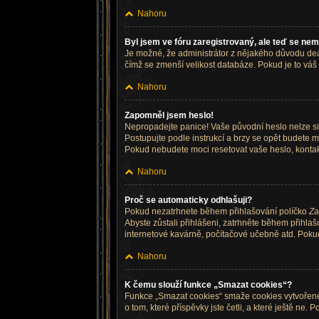
Nahoru
Byl jsem ve fóru zaregistrovaný, ale teď se nem
Je možné, že administrátor z nějakého důvodu deak
čímž se zmenší velikost databáze. Pokud je to váš p
Nahoru
Zapomněl jsem heslo!
Nepropadejte panice! Vaše původní heslo nelze sic
Postupujte podle instrukcí a brzy se opět budete mo
Pokud nebudete moci resetovat vaše heslo, kontakt
Nahoru
Proč se automaticky odhlašuji?
Pokud nezatrhnete během přihlašování políčko
Za
Abyste zůstali přihlášeni, zatrhněte během přihla
internetové kavárně, počítačové učebně atd. Pokud 
Nahoru
K čemu slouží funkce „Smazat cookies“?
Funkce „Smazat cookies“ smaže cookies vytvořené 
o tom, které příspěvky jste četli, a které ještě 