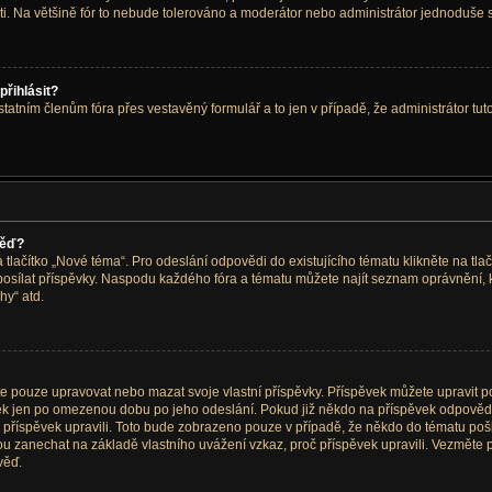
sti. Na většině fór to nebude tolerováno a moderátor nebo administrátor jednoduše s
přihlásit?
tatním členům fóra přes vestavěný formulář a to jen v případě, že administrátor tuto
věď?
a tlačítko „Nové téma“. Pro odeslání odpovědi do existujícího tématu klikněte na tl
i posílat příspěvky. Naspodu každého fóra a tématu můžete najít seznam oprávnění, 
hy“ atd.
pouze upravovat nebo mazat svoje vlastní příspěvky. Příspěvek můžete upravit po kl
vek jen po omezenou dobu po jeho odeslání. Pokud již někdo na příspěvek odpověděl
jste příspěvek upravili. Toto bude zobrazeno pouze v případě, že někdo do tématu po
hou zanechat na základě vlastního uvážení vzkaz, proč příspěvek upravili. Vezmět
věď.