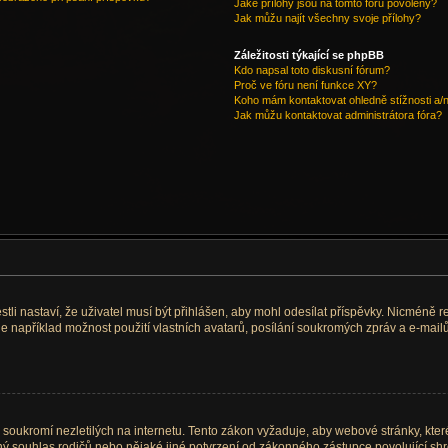
Jaké přílohy jsou na tomto fóru povoleny?
Jak můžu najít všechny svoje přílohy?
Záležitosti týkající se phpBB
Kdo napsal toto diskusní fórum?
Proč ve fóru není funkce XY?
Koho mám kontaktovat ohledně stížnosti a/ne
Jak můžu kontaktovat administrátora fóra?
stli nastaví, že uživatel musí být přihlášen, aby mohl odesílat příspěvky. Nicméně re
e například možnost použití vlastních avatarů, posílání soukromých zpráv a e-mailů
soukromí nezletilých na internetu. Tento zákon vyžaduje, aby webové stránky, kt
mný souhlas rodičů nebo nějaké jiné potvrzení od zákonného zástupce povolující sh