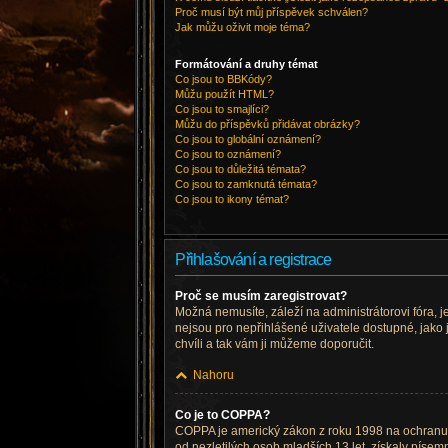
Proč musí být můj příspěvek schválen?
Jak můžu oživit moje téma?
Formátování a druhy témat
Co jsou to BBKódy?
Můžu použít HTML?
Co jsou to smajlíci?
Můžu do příspěvků přidávat obrázky?
Co jsou to globální oznámení?
Co jsou to oznámení?
Co jsou to důležitá témata?
Co jsou to zamknutá témata?
Co jsou to ikony témat?
Přihlašování a registrace
Proč se musím zaregistrovat?
Možná nemusíte, záleží na administrátorovi fóra, je
nejsou pro nepřihlášené uživatele dostupné, jako j
chvíli a tak vám ji můžeme doporučit.
Nahoru
Co je to COPPA?
COPPA je americký zákon z roku 1998 na ochranu 
od nezletilých osob mladších 13 let, získaly píse