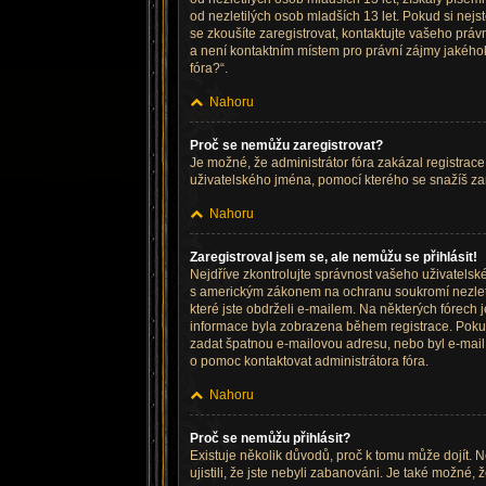
od nezletilých osob mladších 13 let. Pokud si nejst
se zkoušíte zaregistrovat, kontaktujte vašeho prá
a není kontaktním místem pro právní zájmy jakéhok
fóra?“.
Nahoru
Proč se nemůžu zaregistrovat?
Je možné, že administrátor fóra zakázal registrace
uživatelského jména, pomocí kterého se snažíš zar
Nahoru
Zaregistroval jsem se, ale nemůžu se přihlásit!
Nejdříve zkontrolujte správnost vašeho uživatelsk
s americkým zákonem na ochranu soukromí nezletilý
které jste obdrželi e-mailem. Na některých fórech
informace byla zobrazena během registrace. Pokud js
zadat špatnou e-mailovou adresu, nebo byl e-mail z
o pomoc kontaktovat administrátora fóra.
Nahoru
Proč se nemůžu přihlásit?
Existuje několik důvodů, proč k tomu může dojít. N
ujistili, že jste nebyli zabanováni. Je také možné,