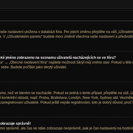
 vaše nastavení uložena v databázi fóra. Pro jejich změnu přejděte na váš „Uživate
ra. V „Uživatelském panelu“ budete moci změnit všechna vaše nastavení a předvolby
ské jméno zobrazeno na seznamu uživatelů nacházejících se ve fóru?
óra“ → „Obecné nastavení fóra“ najdete možnost
Skrýt můj online stav
. Pokud u této
 sebe. Budete počítán jako skrytý uživatel.
mo, než ve kterém se nacházíte. Pokud se jedná o tento případ, přejděte na váš „U
 konkrétní oblasti, např. Praha, Bratislava, Londýn, New York, Sydney atd. Vezm
aregistrovaní uživatelé. Pokud ještě nejste registrováni, toto je dobrý důvod, proč t
zobrazuje správně!
 pásmo správně, ale čas se stále zobrazuje nesprávně, pak je čas nastavený na hodi